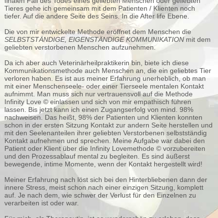
finalen Fall des Todes eines geliebten Menschen oder geliebten
Tieres gehe ich gemeinsam mit dem Patienten / Klienten noch
tiefer. Auf die andere Seite des Seins. In die After life Ebene.
Die von mir entwickelte Methode eröffnet dem Menschen die
SELBSTSTÄNDIGE, EIGENSTÄNDIGE KOMMUNIKATION
mit dem
geliebten verstorbenen Menschen aufzunehmen.
Da ich aber auch Veterinärheilpraktikerin bin, biete ich diese
Kommunikationsmethode auch Menschen an, die ein geliebtes Tier
verloren haben. Es ist aus meiner Erfahrung unerheblich, ob man
mit einer Menschenseele- oder einer Tierseele mentalen Kontakt
aufnimmt. Man muss sich nur vertrauensvoll auf die Methode
Infinity Love © einlassen und sich von mir empathisch führen
lassen. Bis jetzt kann ich einen Zugangserfolg von mind. 98%
nachweisen. Das heißt, 98% der Patienten und Klienten konnten
schon in der ersten Sitzung Kontakt zur andern Seite herstellen und
mit den Seelenanteilen ihrer geliebten Verstorbenen selbstständig
Kontakt aufnehmen und sprechen. Meine Aufgabe war dabei den
Patient oder Klient über die Infinity Lovemethode © vorzubereiten
und den Prozessablauf mental zu begleiten. Es sind äußerst
bewegende, intime Momente, wenn der Kontakt hergestellt wird!
Meiner Erfahrung nach löst sich bei den Hinterbliebenen dann der
innere Stress, meist schon nach einer einzigen Sitzung, komplett
auf. Je nach dem, wie schwer der Verlust für den Einzelnen zu
verarbeiten ist oder war.