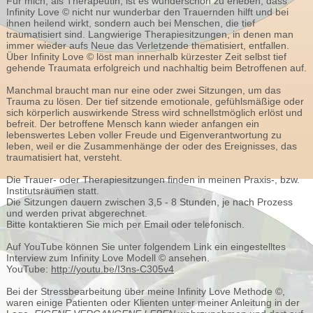
Für mich, als Therapeutin, ist es wunderschön zu erleben, dass
Infinity Love © nicht nur wunderbar den Trauernden hilft und bei
ihnen heilend wirkt, sondern auch bei Menschen, die tief
traumatisiert sind. Langwierige Therapiesitzungen, in denen man
immer wieder aufs Neue das Verletzende thematisiert, entfallen.
Über Infinity Love © löst man innerhalb kürzester Zeit selbst tief
gehende Traumata erfolgreich und nachhaltig beim Betroffenen auf.
Manchmal braucht man nur eine oder zwei Sitzungen, um das
Trauma zu lösen. Der tief sitzende emotionale, gefühlsmäßige oder
sich körperlich auswirkende Stress wird schnellstmöglich erlöst und
befreit. Der betroffene Mensch kann wieder anfangen ein
lebenswertes Leben voller Freude und Eigenverantwortung zu
leben, weil er die Zusammenhänge der oder des Ereignisses, das
traumatisiert hat, versteht.
Die Trauer- oder Therapiesitzungen finden in meinen Praxis-, bzw.
Institutsräumen statt.
Die Sitzungen dauern zwischen 3,5 - 8 Stunden, je nach Prozess
und werden privat abgerechnet.
Bitte kontaktieren Sie mich per Email oder telefonisch.
Auf YouTube können Sie unter folgendem Link ein eingestelltes
Interview zum Infinity Love Modell © ansehen.
YouTube:
http://youtu.be/I3ns-C305v4
Bei der Stressbearbeitung über meine Infinity Love Methode ©,
waren einige Patienten oder Klienten unter meiner Anleitung in der