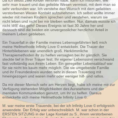
Da ich selbst zwei Kinder verloren habe, kann ich mitfühlen, wie
sehr man trauert und das geliebte Wesen vermisst, mit dem man so
sehr verbunden war. Ich verstehe den Wunsch mit dem geliebten
verstorbenen Wesen Kontakt aufzunehmen. Ich selbst wollte immer
wieder mit meinen Kindern sprechen und verstehen, warum sie
nicht leben und nicht bei mir bleiben wollten. Nur, damals wusste ich
nicht
WIE
das geht! Dieses Ereignis ist fast 30 Jahre her und
dennoch sind die beiden ein unvergesslicher herzlicher Anteil in
meinem Leben geblieben.
Ein Trauerfall in der Familie meines Lebensgefährten ließ mich
meine Heilmethode Infinity Love © entwickeln. Die Trauer der
Hinterbliebenen war unendlich groß. Herkömmliche
Therapiemethoden ihr zu helfen versagten bei ihr gänzlich. Sie
steckte tief in Ihrer Trauer fest. Ihr eigener Lebenssinn verschwand
fast vollständig aus ihrem Leben. Ein geregelter Lebensablauf war
für sie nicht bis kaum mehr möglich. Die sie umgebende Familie
und ihr Freundeskreis wurden sehr in diesen Trauersog mit
hineingezogen und waren mehr oder weniger hilf- und ratlos.
Da mir dieser Mensch sehr am Herzen liegt, habe ich meine mir zur
Verfügung stehenden Möglichkeiten des Aurasehens und der
mentalen Kommunikation genutzt, um ihr zu helfen. Daraus
entwickelte sich meine Heilmethode Infinity Love ©.
M. war meine erste Trauende, bei der ich Infinity Love © erfolgreich
anwendete. Der Erfolg war unbeschreiblich. M. war schon in der
ERSTEN SITZUNG in der Lage Kontakt zu S., ihrem verstorbenen