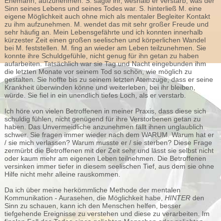
Ehemann, aufzunehmen. S. sagte ihr, weshalb er verstarb, was der
Sinn seines Lebens und seines Todes war. S. hinterließ M. eine
eigene Möglichkeit auch ohne mich als mentaler Begleiter Kontakt
zu ihm aufzunehmen. M. wendet das mit sehr großer Freude und
sehr häufig an. Mein Lebensgefährte und ich konnten innerhalb
kürzester Zeit einen großen seelischen und körperlichen Wandel
bei M. feststellen. M. fing an wieder am Leben teilzunehmen. Sie
konnte ihre Schuldgefühle, nicht genug für ihn getan zu haben
aufarbeiten. Tatsächlich war sie Tag und Nacht eingebunden ihm
die letzten Monate vor seinem Tod so schön, wie möglich zu
gestalten. Sie hoffte bis zu seinem letzten Atemzuge, dass er seine
Krankheit überwinden könne und weiterleben, bei ihr bleiben,
würde. Sie fiel in ein unendlich tiefes Loch, als er verstarb.
Ich höre von vielen Betroffenen in meiner Praxis, dass diese sich
schuldig fühlen, nicht genügend für ihre Verstorbenen getan zu
haben. Das Unvermeidliche anzunehmen fällt ihnen unglaublich
schwer. Sie fragen immer wieder nach dem WARUM. Warum hat er
/ sie mich verlassen? Warum musste er / sie sterben? Diese Frage
zermürbt die Betroffenen mit der Zeit sehr und lässt sie selbst nicht
oder kaum mehr am eigenen Leben teilnehmen. Die Betroffenen
versinken immer tiefer in diesem seelischen Tief, aus dem sie ohne
Hilfe nicht mehr alleine rauskommen.
Da ich über meine herkömmliche Methode der mentalen
Kommunikation - Aurasehen, die Möglichkeit habe,
HINTER
den
Sinn zu schauen, kann ich den Menschen helfen, besser
tiefgehende Ereignisse zu verstehen und diese zu verarbeiten. Im